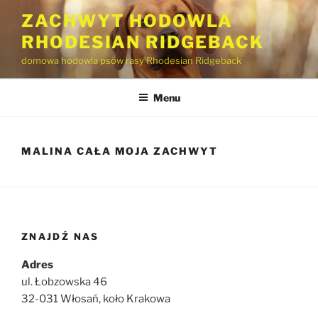
Przejdź
ZACHWYT HODOWLA
do
RHODESIAN RIDGEBACK
treści
domowa hodowla psów rasy Rhodesian Ridgeback
Menu
MALINA CAŁA MOJA ZACHWYT
ZNAJDŹ NAS
Adres
ul. Łobzowska 46
32-031 Włosań, koło Krakowa