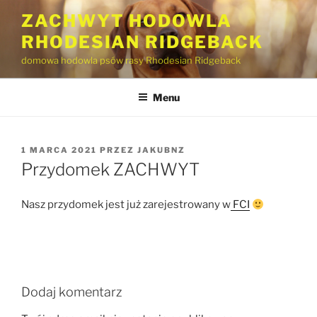
Przejdź
ZACHWYT HODOWLA
do
RHODESIAN RIDGEBACK
treści
domowa hodowla psów rasy Rhodesian Ridgeback
Menu
OPUBLIKOWANE
1 MARCA 2021
PRZEZ
JAKUBNZ
W
Przydomek ZACHWYT
Nasz przydomek jest już zarejestrowany w
FCI
Dodaj komentarz