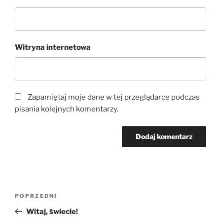
Witryna internetowa
Zapamiętaj moje dane w tej przeglądarce podczas
pisania kolejnych komentarzy.
Nawigacja
Poprzedni
POPRZEDNI
wpisu
wpis
Witaj, świecie!