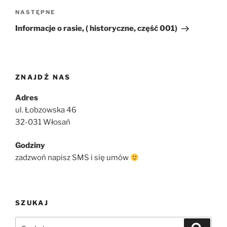
Następny
NASTĘPNE
wpis
Informacje o rasie, ( historyczne, część 001)
ZNAJDŹ NAS
Adres
ul. Łobzowska 46
32-031 Włosań
Godziny
zadzwoń napisz SMS i się umów
SZUKAJ
Szukaj:
Szukaj